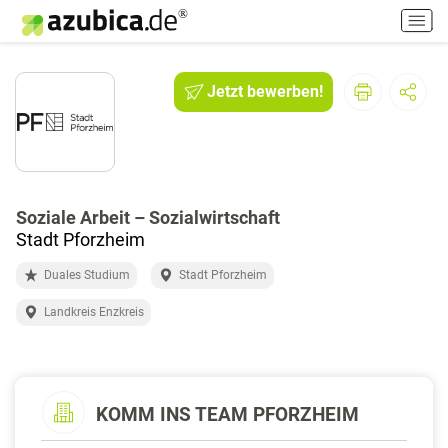
H
a
u
p
Jetzt bewerben!
t
m
e
n
ü
e
Soziale Arbeit – Sozialwirtschaft
i
Stadt Pforzheim
n
Duales Studium
Stadt Pforzheim
-
/
Landkreis Enzkreis
a
u
s
s
KOMM INS TEAM PFORZHEIM
c
h