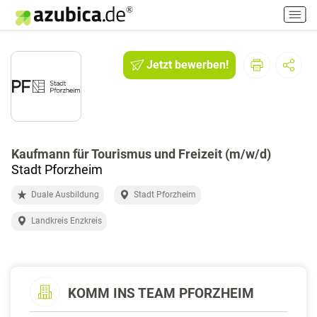
H
a
u
p
Jetzt bewerben!
t
m
e
n
ü
e
Kaufmann für Tourismus und Freizeit (m/w/d)
i
Stadt Pforzheim
n
Duale Ausbildung
Stadt Pforzheim
-
/
Landkreis Enzkreis
a
u
s
s
KOMM INS TEAM PFORZHEIM
c
h