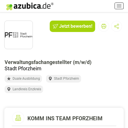
H
a
u
p
Jetzt bewerben!
t
m
e
n
ü
e
Verwaltungsfachangestellter (m/w/d)
i
Stadt Pforzheim
n
Duale Ausbildung
Stadt Pforzheim
-
/
Landkreis Enzkreis
a
u
s
s
KOMM INS TEAM PFORZHEIM
c
h