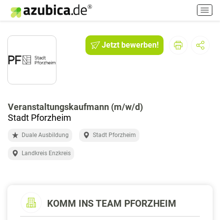
H
a
u
p
Jetzt bewerben!
t
m
e
n
ü
e
Veranstaltungskaufmann (m/w/d)
i
Stadt Pforzheim
n
Duale Ausbildung
Stadt Pforzheim
-
/
Landkreis Enzkreis
a
u
s
s
KOMM INS TEAM PFORZHEIM
c
h