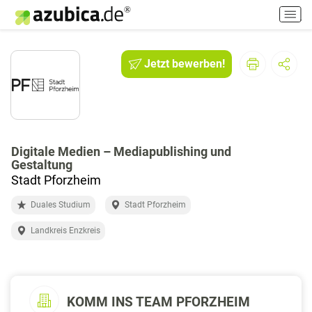
H
a
u
p
Jetzt bewerben!
t
m
e
n
ü
e
Digitale Medien – Mediapublishing und
Gestaltung
i
Stadt Pforzheim
n
-
Duales Studium
Stadt Pforzheim
/
a
Landkreis Enzkreis
u
s
s
c
KOMM INS TEAM PFORZHEIM
h