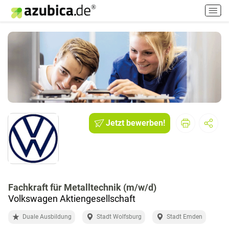
H
a
u
p
t
m
e
n
ü
e
i
Jetzt bewerben!
n
-
/
a
u
Fachkraft für Metalltechnik (m/w/d)
s
Volkswagen Aktiengesellschaft
s
c
Duale Ausbildung
Stadt Wolfsburg
Stadt Emden
h