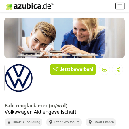
H
a
u
p
t
m
e
n
ü
e
i
Jetzt bewerben!
n
-
/
a
u
Fahrzeuglackierer (m/w/d)
s
Volkswagen Aktiengesellschaft
s
c
Duale Ausbildung
Stadt Wolfsburg
Stadt Emden
h