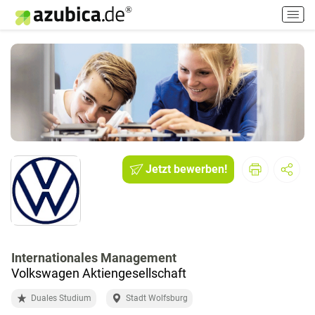
H
a
u
p
t
m
e
n
ü
e
i
Jetzt bewerben!
n
-
/
a
u
Internationales Management
s
Volkswagen Aktiengesellschaft
s
c
Duales Studium
Stadt Wolfsburg
h