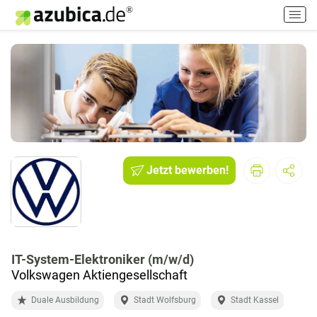
H
a
u
p
t
m
e
n
ü
e
i
Jetzt bewerben!
n
-
/
a
u
IT-System-Elektroniker (m/w/d)
s
Volkswagen Aktiengesellschaft
s
c
Duale Ausbildung
Stadt Wolfsburg
Stadt Kassel
h