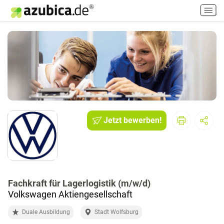
H
a
u
p
t
m
e
n
ü
e
i
Jetzt bewerben!
n
-
/
a
u
Fachkraft für Lagerlogistik (m/w/d)
s
Volkswagen Aktiengesellschaft
s
c
Duale Ausbildung
Stadt Wolfsburg
h