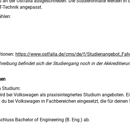
an der Ostfalia ausgeschrieben. Die Studieninhalte werden in d
IT-Technik angepasst.
ählen:
ationen:
https://www.ostfalia.de/cms/de/f/Studienangebot_Fah
hreibung befindet sich der Studiengang noch in der Akkreditier
gen
n Studium:
rd bei Volkswagen als praxisintegriertes Studium angeboten. Ei
st du bei Volkswagen in Fachbereichen eingesetzt, die für deinen
hluss Bachelor of Engineering (B. Eng.) ab.