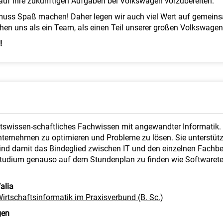
 auf ihre zukünftigen Aufgaben bei Volkswagen vorzubereiten.
 muss Spaß machen! Daher legen wir auch viel Wert auf gemeins
hen uns als ein Team, als einen Teil unserer großen Volkswagen
!
ftswissen-schaftliches Fachwissen mit angewandter Informatik. W
nternehmen zu optimieren und Probleme zu lösen. Sie unterstütze
sind damit das Bindeglied zwischen IT und den einzelnen Fach
 Studium genauso auf dem Stundenplan zu finden wie Software
alia
 Wirtschaftsinformatik im Praxisverbund (B. Sc.)
gen