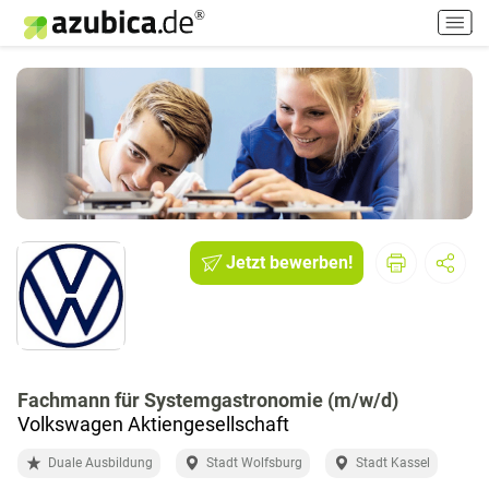
H
a
u
p
t
m
e
n
ü
e
i
Jetzt bewerben!
n
-
/
a
u
Fachmann für Systemgastronomie (m/w/d)
s
Volkswagen Aktiengesellschaft
s
c
Duale Ausbildung
Stadt Wolfsburg
Stadt Kassel
h